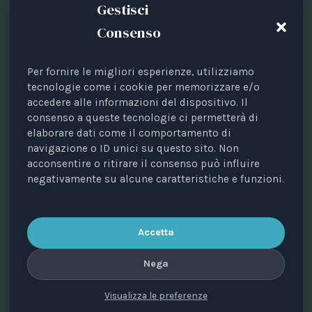
Gestisci
Consenso
Per fornire le migliori esperienze, utilizziamo
tecnologie come i cookie per memorizzare e/o
accedere alle informazioni del dispositivo. Il
Periodical registered with the Court of Bari, no. 8/2023
consenso a queste tecnologie ci permetterà di
of 18/09/2023.
elaborare dati come il comportamento di
Managing editor: Avv. Elisa Scarpino.
navigazione o ID unici su questo sito. Non
acconsentire o ritirare il consenso può influire
Scientific director: Prof. Valerio Pocar.
negativamente su alcune caratteristiche e funzioni.
Editorial board: Annalisa Di Mauro, Maria Cristina
Giussani, Alessandro Ricciuti, Paola Sobbrio, Silvia
Zanini.
Accetta
Publisher: Animal Law Italia ETS • Tax code
93470670725 • Via Rocco Dicillo, 1 – 70131 Bari, Italy.
Nega
Visualizza le preferenze