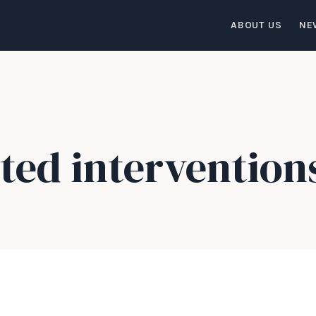
ABOUT US
NE
ted intervention