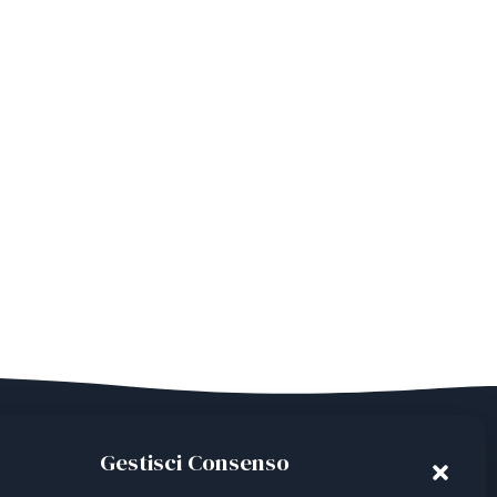
Gestisci Consenso
ian Third Sector Entity listed in the RUNTS