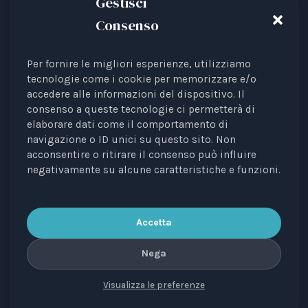
Gestisci
Consenso
Per fornire le migliori esperienze, utilizziamo
Animal Law Italia is an Italian Third Sector Entity
tecnologie come i cookie per memorizzare e/o
accedere alle informazioni del dispositivo. Il
listed in the RUNTS register (Rep. 4 of 01/03/2022),
consenso a queste tecnologie ci permetterà di
recognised as an interest representative before the
elaborare dati come il comportamento di
European Institutions.
navigazione o ID unici su questo sito. Non
acconsentire o ritirare il consenso può influire
The journal
Diritti degli Animali. Profili Etici, Scientifici e
negativamente su alcune caratteristiche e funzioni.
Giuridici
is a periodical registered with the Court of
Bari, no. 8/2023 of 18/09/2023, managing editor: Avv.
Elisa Scarpino.
Accetta
Nega
Visualizza le preferenze
CONTACTS
PRIVACY
COOKIE
COPYRIGHT
VERSIONE IN ITALIANO