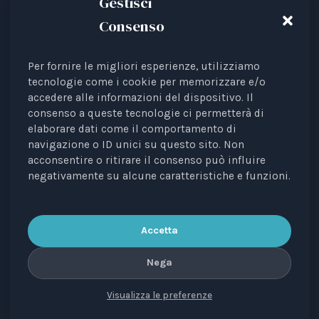
Gestisci
Consenso
Per fornire le migliori esperienze, utilizziamo
Animal Law Italia is an Italian Third Sector Entity
tecnologie come i cookie per memorizzare e/o
accedere alle informazioni del dispositivo. Il
listed in the RUNTS register (Rep. 4 of 01/03/2022),
consenso a queste tecnologie ci permetterà di
recognised as an interest representative before the
elaborare dati come il comportamento di
European Institutions.
navigazione o ID unici su questo sito. Non
acconsentire o ritirare il consenso può influire
The journal
Diritti degli Animali. Profili Etici, Scientifici e
negativamente su alcune caratteristiche e funzioni.
Giuridici
is a periodical registered with the Court of
Bari, no. 8/2023 of 18/09/2023, managing editor: Avv.
Elisa Scarpino.
Accetta
Nega
Visualizza le preferenze
CONTACTS
PRIVACY
COOKIE
COPYRIGHT
VERSIONE IN ITALIANO