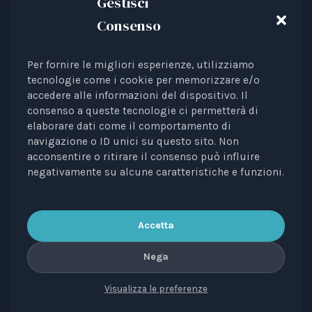
Gestisci
Consenso
Per fornire le migliori esperienze, utilizziamo
Animal Law Italia is an Italian Third Sector Entity
tecnologie come i cookie per memorizzare e/o
accedere alle informazioni del dispositivo. Il
listed in the RUNTS register (Rep. 4 of 01/03/2022),
consenso a queste tecnologie ci permetterà di
recognised as an interest representative before the
elaborare dati come il comportamento di
European Institutions.
navigazione o ID unici su questo sito. Non
acconsentire o ritirare il consenso può influire
The journal
Diritti degli Animali. Profili Etici, Scientifici e
negativamente su alcune caratteristiche e funzioni.
Giuridici
is a periodical registered with the Court of
Bari, no. 8/2023 of 18/09/2023, managing editor: Avv.
Elisa Scarpino.
Accetta
Nega
Visualizza le preferenze
CONTACTS
PRIVACY
COOKIE
COPYRIGHT
VERSIONE IN ITALIANO