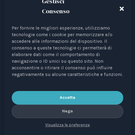
Gestisci
Consenso
Per fornire le migliori esperienze, utilizziamo
Animal Law Italia is an Italian Third Sector Entity
tecnologie come i cookie per memorizzare e/o
accedere alle informazioni del dispositivo. Il
listed in the RUNTS register (Rep. 4 of 01/03/2022),
consenso a queste tecnologie ci permetterà di
recognised as an interest representative before the
elaborare dati come il comportamento di
European Institutions.
navigazione o ID unici su questo sito. Non
acconsentire o ritirare il consenso può influire
The journal
Diritti degli Animali. Profili Etici, Scientifici e
negativamente su alcune caratteristiche e funzioni.
Giuridici
is a periodical registered with the Court of
Bari, no. 8/2023 of 18/09/2023, managing editor: Avv.
Elisa Scarpino.
Accetta
Nega
Visualizza le preferenze
CONTACTS
PRIVACY
COOKIE
COPYRIGHT
VERSIONE IN ITALIANO