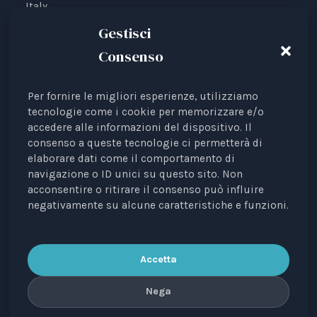
Italy.
IBAN: IT87V0501804000000017176777
Gestisci
Consenso
Per fornire le migliori esperienze, utilizziamo
Animal Law Italia is an Italian Third Sector Entity
tecnologie come i cookie per memorizzare e/o
accedere alle informazioni del dispositivo. Il
listed in the RUNTS register (Rep. 4 of 01/03/2022),
consenso a queste tecnologie ci permetterà di
recognised as an interest representative before the
elaborare dati come il comportamento di
European Institutions.
navigazione o ID unici su questo sito. Non
acconsentire o ritirare il consenso può influire
The journal
Diritti degli Animali. Profili Etici, Scientifici e
negativamente su alcune caratteristiche e funzioni.
Giuridici
is a periodical registered with the Court of
Bari, no. 8/2023 of 18/09/2023, managing editor: Avv.
Elisa Scarpino.
Accetta
Nega