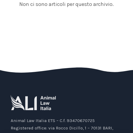
Non ci sono articoli per questo archivio.
Animal Law Italia ETS – C.f. 93470670725
Registered office: via Rocco Dicillo, 1 – 70131 BARI,