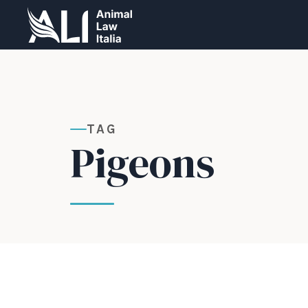
TAG
Pigeons