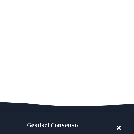
Gestisci Consenso
ian Third Sector Entity listed in the RUNTS