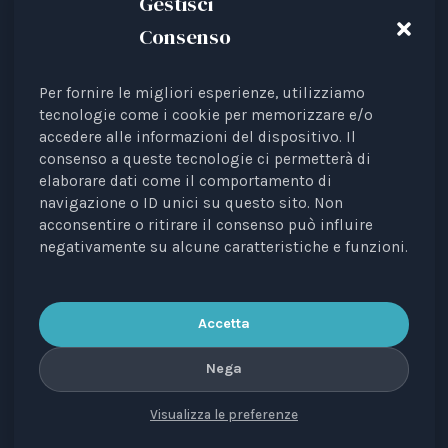
Gestisci
Consenso
Per fornire le migliori esperienze, utilizziamo
Animal Law Italia is an Italian Third Sector Entity
tecnologie come i cookie per memorizzare e/o
accedere alle informazioni del dispositivo. Il
listed in the RUNTS register (Rep. 4 of 01/03/2022),
consenso a queste tecnologie ci permetterà di
recognised as an interest representative before the
elaborare dati come il comportamento di
European Institutions.
navigazione o ID unici su questo sito. Non
acconsentire o ritirare il consenso può influire
The journal
Diritti degli Animali. Profili Etici, Scientifici e
negativamente su alcune caratteristiche e funzioni.
Giuridici
is a periodical registered with the Court of
Bari, no. 8/2023 of 18/09/2023, managing editor: Avv.
Elisa Scarpino.
Accetta
Nega
Visualizza le preferenze
CONTACTS
PRIVACY
COOKIE
COPYRIGHT
VERSIONE IN ITALIANO