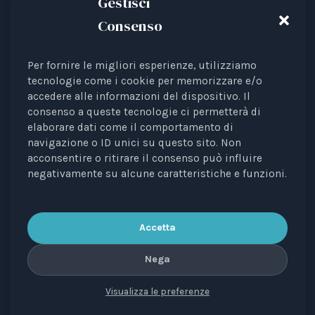
Gestisci
Consenso
Per fornire le migliori esperienze, utilizziamo
Animal Law Italia is an Italian Third Sector Entity
tecnologie come i cookie per memorizzare e/o
accedere alle informazioni del dispositivo. Il
listed in the RUNTS register (Rep. 4 of 01/03/2022),
consenso a queste tecnologie ci permetterà di
recognised as an interest representative before the
elaborare dati come il comportamento di
European Institutions.
navigazione o ID unici su questo sito. Non
acconsentire o ritirare il consenso può influire
The journal
Diritti degli Animali. Profili Etici, Scientifici e
negativamente su alcune caratteristiche e funzioni.
Giuridici
is a periodical registered with the Court of
Bari, no. 8/2023 of 18/09/2023, managing editor: Avv.
Elisa Scarpino.
Accetta
Nega
Visualizza le preferenze
CONTACTS
PRIVACY
COOKIE
COPYRIGHT
VERSIONE IN ITALIANO