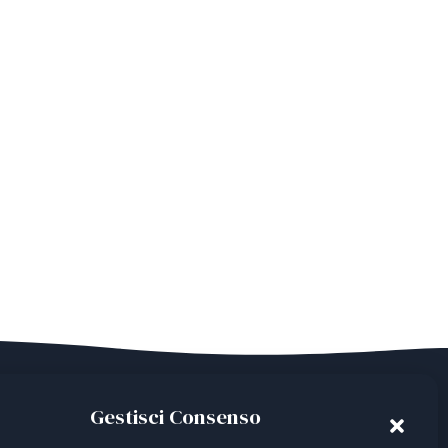
Gestisci Consenso
ian Third Sector Entity listed in the RUNTS