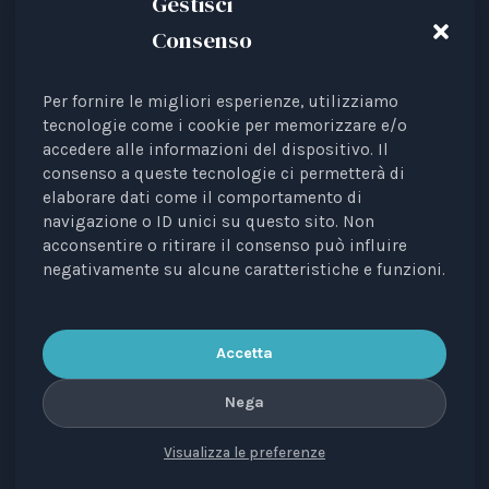
Gestisci
Consenso
Per fornire le migliori esperienze, utilizziamo
Animal Law Italia is an Italian Third Sector Entity
tecnologie come i cookie per memorizzare e/o
accedere alle informazioni del dispositivo. Il
listed in the RUNTS register (Rep. 4 of 01/03/2022),
consenso a queste tecnologie ci permetterà di
recognised as an interest representative before the
elaborare dati come il comportamento di
European Institutions.
navigazione o ID unici su questo sito. Non
acconsentire o ritirare il consenso può influire
The journal
Diritti degli Animali. Profili Etici, Scientifici e
negativamente su alcune caratteristiche e funzioni.
Giuridici
is a periodical registered with the Court of
Bari, no. 8/2023 of 18/09/2023, managing editor: Avv.
Elisa Scarpino.
Accetta
Nega
Visualizza le preferenze
CONTACTS
PRIVACY
COOKIE
COPYRIGHT
VERSIONE IN ITALIANO