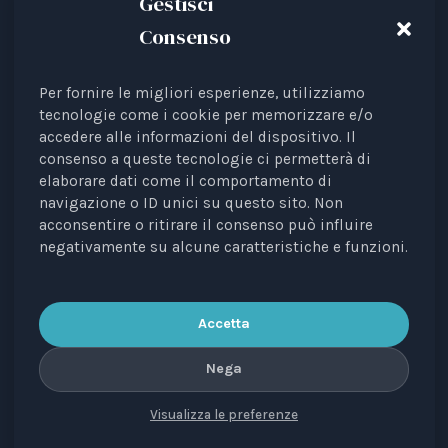
Gestisci
Consenso
Per fornire le migliori esperienze, utilizziamo
Animal Law Italia is an Italian Third Sector Entity
tecnologie come i cookie per memorizzare e/o
accedere alle informazioni del dispositivo. Il
listed in the RUNTS register (Rep. 4 of 01/03/2022),
consenso a queste tecnologie ci permetterà di
recognised as an interest representative before the
elaborare dati come il comportamento di
European Institutions.
navigazione o ID unici su questo sito. Non
acconsentire o ritirare il consenso può influire
The journal
Diritti degli Animali. Profili Etici, Scientifici e
negativamente su alcune caratteristiche e funzioni.
Giuridici
is a periodical registered with the Court of
Bari, no. 8/2023 of 18/09/2023, managing editor: Avv.
Elisa Scarpino.
Accetta
Nega
Visualizza le preferenze
CONTACTS
PRIVACY
COOKIE
COPYRIGHT
VERSIONE IN ITALIANO