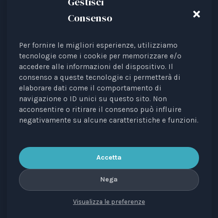
Gestisci
Consenso
Per fornire le migliori esperienze, utilizziamo
Animal Law Italia is an Italian Third Sector Entity
tecnologie come i cookie per memorizzare e/o
accedere alle informazioni del dispositivo. Il
listed in the RUNTS register (Rep. 4 of 01/03/2022),
consenso a queste tecnologie ci permetterà di
recognised as an interest representative before the
elaborare dati come il comportamento di
European Institutions.
navigazione o ID unici su questo sito. Non
acconsentire o ritirare il consenso può influire
The journal
Diritti degli Animali. Profili Etici, Scientifici e
negativamente su alcune caratteristiche e funzioni.
Giuridici
is a periodical registered with the Court of
Bari, no. 8/2023 of 18/09/2023, managing editor: Avv.
Elisa Scarpino.
Accetta
Nega
Visualizza le preferenze
CONTACTS
PRIVACY
COOKIE
COPYRIGHT
VERSIONE IN ITALIANO