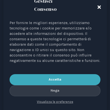
Gestisci
Consenso
Per fornire le migliori esperienze, utilizziamo
Animal Law Italia is an Italian Third Sector Entity
tecnologie come i cookie per memorizzare e/o
accedere alle informazioni del dispositivo. Il
listed in the RUNTS register (Rep. 4 of 01/03/2022),
consenso a queste tecnologie ci permetterà di
recognised as an interest representative before the
elaborare dati come il comportamento di
European Institutions.
navigazione o ID unici su questo sito. Non
acconsentire o ritirare il consenso può influire
The journal
Diritti degli Animali. Profili Etici, Scientifici e
negativamente su alcune caratteristiche e funzioni.
Giuridici
is a periodical registered with the Court of
Bari, no. 8/2023 of 18/09/2023, managing editor: Avv.
Elisa Scarpino.
Accetta
Nega
Visualizza le preferenze
CONTACTS
PRIVACY
COOKIE
COPYRIGHT
VERSIONE IN ITALIANO