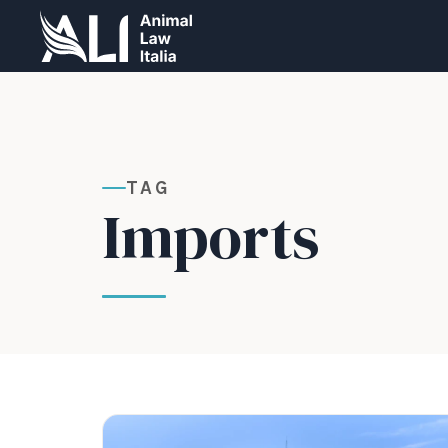
TAG
Imports