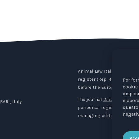
Animal Law Italia is an Ital
register (Rep. 4 of 01/03/20
Per for
cookie 
before the European Institut
disposi
The journal
Diritti degli Animali
elabora
BARI, Italy.
questo 
periodical registered with t
negativ
managing editor: Avv. Elisa
Acce