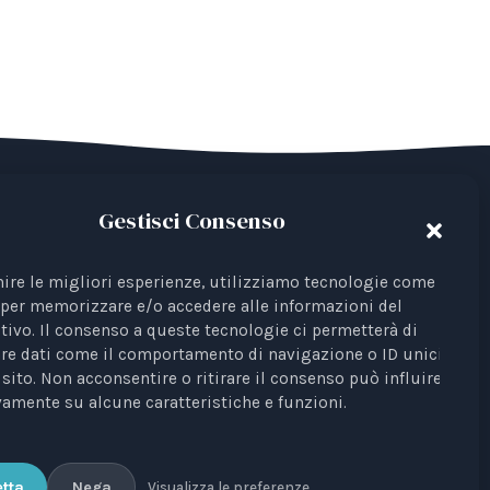
Gestisci Consenso
ian Third Sector Entity listed in the RUNTS
22), recognised as an interest representative
nire le migliori esperienze, utilizziamo tecnologie come i
per memorizzare e/o accedere alle informazioni del
ions.
tivo. Il consenso a queste tecnologie ci permetterà di
. Profili Etici, Scientifici e Giuridici
is a
re dati come il comportamento di navigazione o ID unici su
sito. Non acconsentire o ritirare il consenso può influire
he Court of Bari, no. 8/2023 of 18/09/2023,
amente su alcune caratteristiche e funzioni.
 Scarpino.
tta
Nega
Visualizza le preferenze