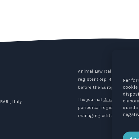
Animal Law Italia is an Ital
register (Rep. 4 of 01/03/20
Per for
before the European Institut
cookie 
disposi
The journal
Diritti degli Animali
elabora
BARI, Italy.
periodical registered with t
questo 
negativ
managing editor: Avv. Elisa
Acce