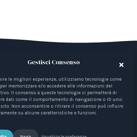
Gestisci Consenso
ian Third Sector Entity listed in the RUNTS
22), recognised as an interest representative
nire le migliori esperienze, utilizziamo tecnologie come i
ions.
per memorizzare e/o accedere alle informazioni del
tivo. Il consenso a queste tecnologie ci permetterà di
. Profili Etici, Scientifici e Giuridici
is a
re dati come il comportamento di navigazione o ID unici su
he Court of Bari, no. 8/2023 of 18/09/2023,
sito. Non acconsentire o ritirare il consenso può influire
amente su alcune caratteristiche e funzioni.
 Scarpino.
tta
Nega
Visualizza le preferenze