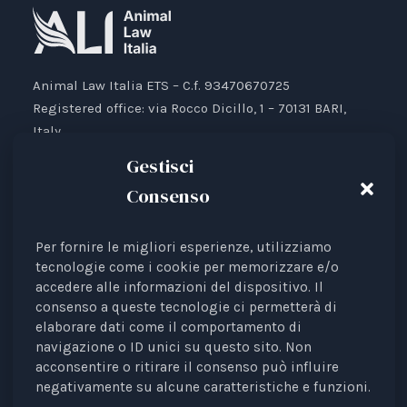
Animal Law Italia ETS – C.f. 93470670725
Registered office: via Rocco Dicillo, 1 – 70131 BARI,
Italy.
IBAN: IT87V0501804000000017176777
Gestisci
Consenso
Per fornire le migliori esperienze, utilizziamo
Animal Law Italia is an Italian Third Sector Entity
tecnologie come i cookie per memorizzare e/o
accedere alle informazioni del dispositivo. Il
listed in the RUNTS register (Rep. 4 of 01/03/2022),
consenso a queste tecnologie ci permetterà di
recognised as an interest representative before the
elaborare dati come il comportamento di
European Institutions.
navigazione o ID unici su questo sito. Non
acconsentire o ritirare il consenso può influire
The journal
Diritti degli Animali. Profili Etici, Scientifici e
negativamente su alcune caratteristiche e funzioni.
Giuridici
is a periodical registered with the Court of