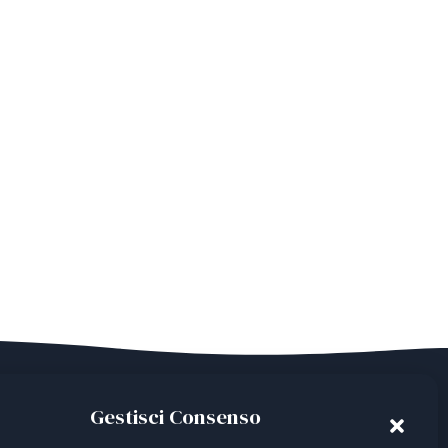
Gestisci Consenso
ian Third Sector Entity listed in the RUNTS