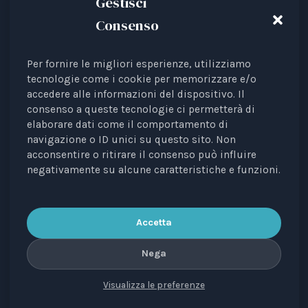
Gestisci
Consenso
Per fornire le migliori esperienze, utilizziamo
Animal Law Italia is an Italian Third Sector Entity
tecnologie come i cookie per memorizzare e/o
accedere alle informazioni del dispositivo. Il
listed in the RUNTS register (Rep. 4 of 01/03/2022),
consenso a queste tecnologie ci permetterà di
recognised as an interest representative before the
elaborare dati come il comportamento di
European Institutions.
navigazione o ID unici su questo sito. Non
acconsentire o ritirare il consenso può influire
The journal
Diritti degli Animali. Profili Etici, Scientifici e
negativamente su alcune caratteristiche e funzioni.
Giuridici
is a periodical registered with the Court of
Bari, no. 8/2023 of 18/09/2023, managing editor: Avv.
Elisa Scarpino.
Accetta
Nega
Visualizza le preferenze
CONTACTS
PRIVACY
COOKIE
COPYRIGHT
VERSIONE IN ITALIANO