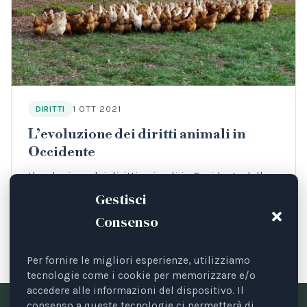
1 OTT 2021
DIRITTI
L’evoluzione dei diritti animali in
Occidente
L'evoluzione dei diritti animali in Occidente dalle
posizioni di Jeremy Bentham e Peter Singer a
Gestisci
quelle di Tom Regan.
Consenso
Per fornire le migliori esperienze, utilizziamo
tecnologie come i cookie per memorizzare e/o
accedere alle informazioni del dispositivo. Il
consenso a queste tecnologie ci permetterà di