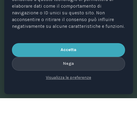
elaborare dati come il comportamento di
navigazione o ID unici su questo sito. Non
acconsentire o ritirare il consenso può influire
negativamente su alcune caratteristiche e funzioni.
Testata periodica registrata presso il Tribunale di Bari
n. 8/2023 del 18/09/2023.
Accetta
Direttrice responsabile: Avv. Elisa Scarpino.
Nega
Direttore scientifico: Prof. Valerio Pocar.
Comitato di direzione: Annalisa Di Mauro, Maria
Visualizza le preferenze
Cristina Giussani, Alessandro Ricciuti, Paola Sobbrio,
Silvia Zanini.
Editore: Animal Law Italia ETS • C.f. 93470670725 • Via
Rocco Dicillo, 1 – 70131 BARI.
© 2026 Animal Law Italia ETS