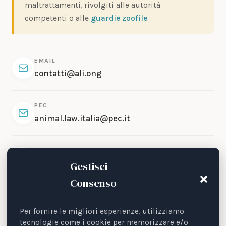
maltrattamenti, rivolgiti alle autorità
competenti o alle
guardie zoofile
.
EMAIL
contatti@ali.ong
PEC
animal.law.italia@pec.it
TELEFONO
+39 379 1555556
Gestisci
Consenso
SITO WEB PRINCIPALE
ali.ong
Per fornire le migliori esperienze, utilizziamo
tecnologie come i cookie per memorizzare e/o