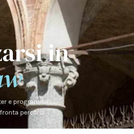
arsi in
aw
ster e programmi
nfronta percorsi
SCOPRI