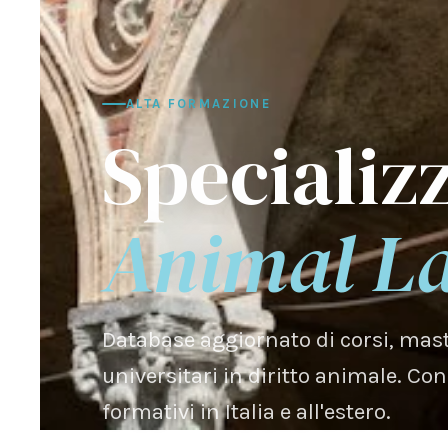
ALTA FORMAZIONE
Specializz
Animal L
Database aggiornato di corsi, ma
universitari in diritto animale. Co
formativi in Italia e all'estero.