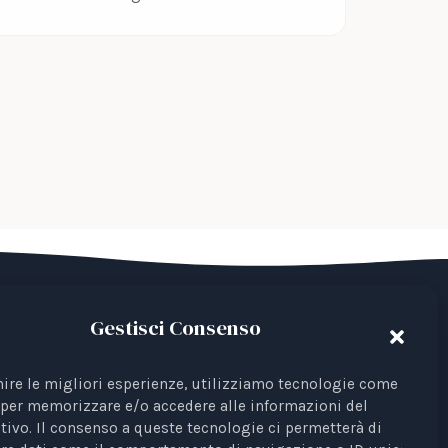
Gestisci Consenso
del Terzo Settore avente come finalità la
 Iscrizione al RUNTS Rep. 4 del 01/03/2022.
nire le migliori esperienze, utilizziamo tecnologie come i
per memorizzare e/o accedere alle informazioni del
ta come rappresentante di interessi davanti
tivo. Il consenso a queste tecnologie ci permetterà di