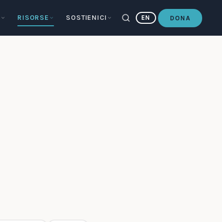
E
RISORSE
SOSTIENICI
EN
DONA