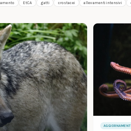
tamento
EtCA
gatti
crostacei
allevamenti intensivi
AGGIORNAMENT