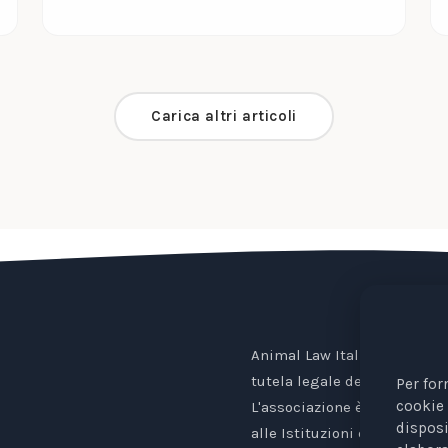
Carica altri articoli
Animal Law Italia è un Ente 
tutela legale degli animali.
Per for
cookie 
L'associazione è riconosciu
disposi
alle Istituzioni europee.