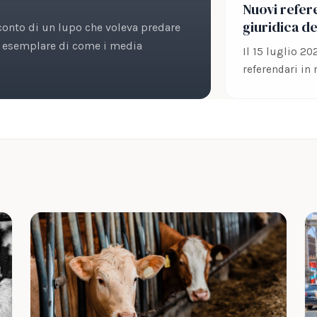
Nuovi refere
giuridica de
cconto di un lupo che voleva predare
so esemplare di come i media
Il 15 luglio 20
referendari in 