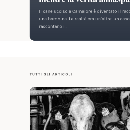
Il cane ucciso a Camaiore è diventato il ra
una bambina. La realtà era un’altra: un ca
raccontano i…
TUTTI GLI ARTICOLI