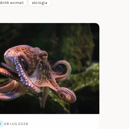
diritti animali
etologia
28 LUG 2026
I