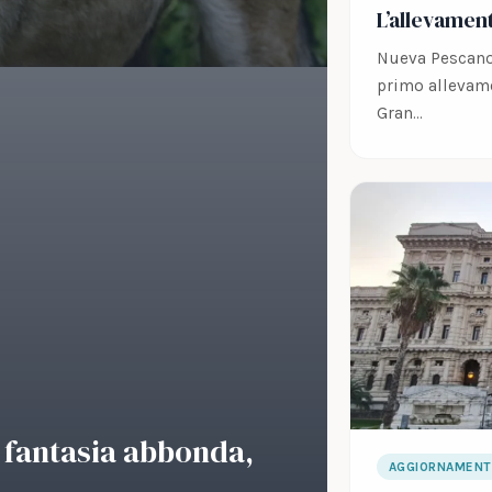
L’allevament
Nueva Pescanov
primo allevame
Gran…
a fantasia abbonda,
AGGIORNAMENT