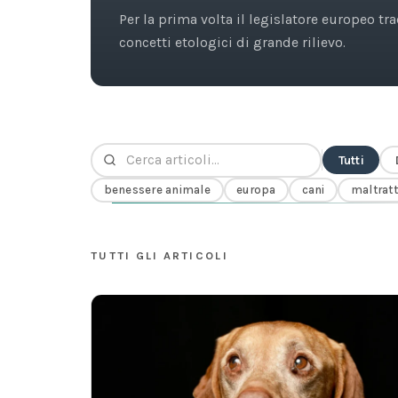
Per la prima volta il legislatore europeo tra
concetti etologici di grande rilievo.
Tutti
benessere animale
europa
cani
maltrat
TUTTI GLI ARTICOLI