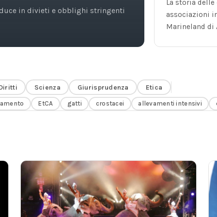
La storia dell
duce in divieti e obblighi stringenti
associazioni in
Marineland di 
Diritti
Scienza
Giurisprudenza
Etica
tamento
EtCA
gatti
crostacei
allevamenti intensivi