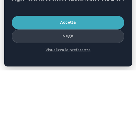
5×1000
Puoi aiutare gli animali a costo zero. Segnati il nostro
Accetta
Codice fiscale:
93470670725
Nega
Visualizza le preferenze
Approfondisci
Unisciti a noi
Entra a far parte della nostra comunità di giuristi,