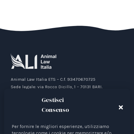
Animal Law Italia ETS – C.f. 93470670725
Sede legale: via Rocco Dicillo, 1 – 70131 BARI.
IBAN: IT87V0501804000000017176777
Gestisci
Consenso
Per fornire le migliori esperienze, utilizziamo
Animal Law Italia è un Ente del Terzo Settore avente
tecnologie come i cookie per memorizzare e/o