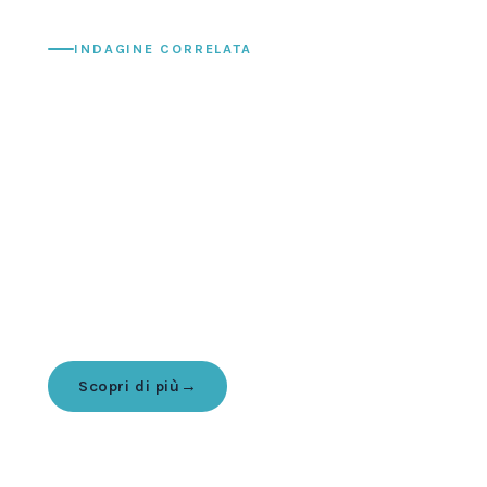
INDAGINE CORRELATA
Se avessero una voce: i
maltrattamenti subiti dai
crostacei decapodi nei
supermercati italiani
Una nostra indagine ha portato alla luce la
sofferenza nascosta dei crostacei decapodi in
alcune delle principali catene della grande
distribuzione italiana.
Scopri di più