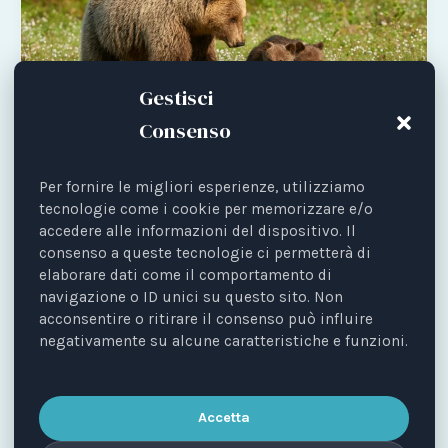
Gestisci
Consenso
ADVOCACY
Salviamo gli orsi in Trentino
Per fornire le migliori esperienze, utilizziamo
tecnologie come i cookie per memorizzare e/o
La nostra campagna per favorire la convivenza
accedere alle informazioni del dispositivo. Il
pacifica e contrastare la politica delle
consenso a queste tecnologie ci permetterà di
soppressioni non necessitate.
elaborare dati come il comportamento di
navigazione o ID unici su questo sito. Non
Scopri la campagna
acconsentire o ritirare il consenso può influire
negativamente su alcune caratteristiche e funzioni.
Accetta