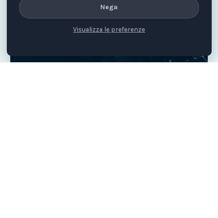
Nega
Visualizza le preferenze
ADVOCACY
Pescato in Rete
Portiamo in Tribunale chi maltratta sui social
Scopri la campagna