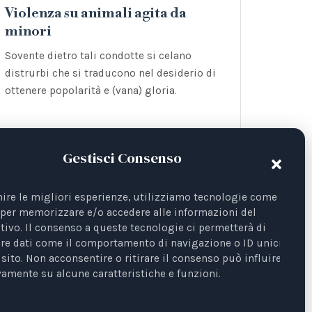
Violenza su animali agita da
minori
Sovente dietro tali condotte si celano
distrurbi che si traducono nel desiderio di
ottenere popolarità e (vana) gloria.
Gestisci Consenso
nire le migliori esperienze, utilizziamo tecnologie come i
per memorizzare e/o accedere alle informazioni del
tivo. Il consenso a queste tecnologie ci permetterà di
re dati come il comportamento di navigazione o ID unici su
sito. Non acconsentire o ritirare il consenso può influire
amente su alcune caratteristiche e funzioni.