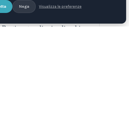
tta
Nega
Visualizza le preferenze
17 APR 2019
DIRITTI
Reati contro gli animali: a chi
rivolgersi?
Spesso accade che l’organo di polizia a cui
ci si rivolge declini la propria competenza
per tali reati. Cosa possiamo…