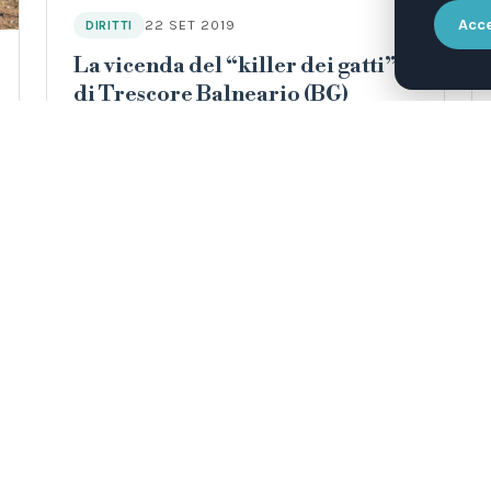
Acce
22 SET 2019
DIRITTI
La vicenda del “killer dei gatti”
di Trescore Balneario (BG)
Un esempio perfetto della correlazione
esistente tra i reati contro gli animali e la
spirale criminale di violenza anche
interpersonale.