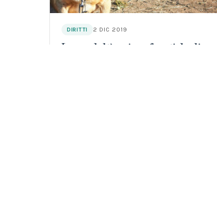
2 DIC 2019
DIRITTI
La crudeltà nei confronti degli
animali come indice predittivo di
pericolosità sociale
Analisi del legame tra crudeltà verso gli
animali e pericolosità sociale: la violenza
sugli animali come indicatore predittivo.