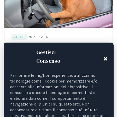
26 APR 2017
DIRITTI
Animali e codice della strada
Gestisci
Omissione di soccorso e non solo: una panoramica
Consenso
delle principali norme del codice della strada
applicabili agli animali.
Per fornire le migliori esperienze, utilizziamo
tecnologie come i cookie per memorizzare e/o
accedere alle informazioni del dispositivo. Il
consenso a queste tecnologie ci permetterà di
elaborare dati come il comportamento di
navigazione o ID unici su questo sito. Non
acconsentire o ritirare il consenso può influire
negativamente su alcune caratteristiche e funzioni.