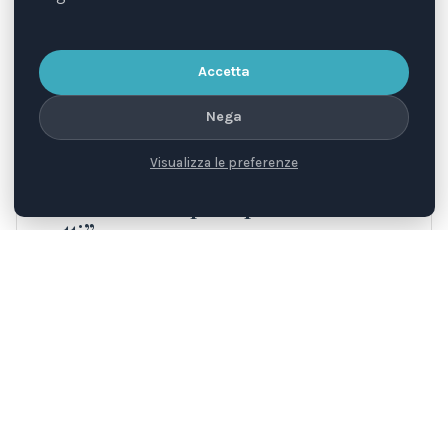
Accetta
Nega
Visualizza le preferenze
6 MAR 2017
DIRITTI
Condanna esemplare per il “killer dei
gatti”
Tre anni e sei mesi di carcere, oltre a due anni di
libertà vigilata, per aver torturato e ucciso decine…