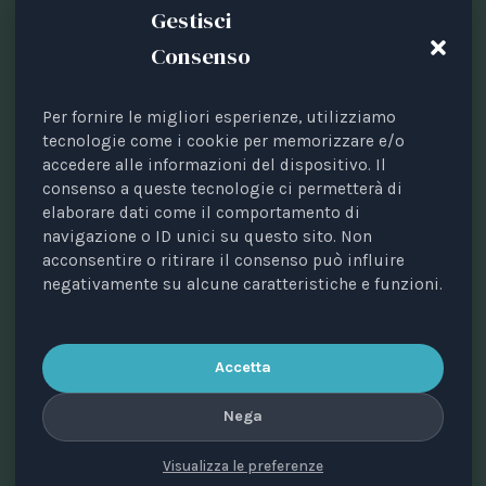
Gestisci
Consenso
Per fornire le migliori esperienze, utilizziamo
tecnologie come i cookie per memorizzare e/o
Testata periodica registrata presso il Tribunale di Bari
accedere alle informazioni del dispositivo. Il
n. 8/2023 del 18/09/2023.
consenso a queste tecnologie ci permetterà di
Direttrice responsabile: Avv. Elisa Scarpino.
elaborare dati come il comportamento di
Direttore scientifico: Prof. Valerio Pocar.
navigazione o ID unici su questo sito. Non
acconsentire o ritirare il consenso può influire
Comitato di direzione: Annalisa Di Mauro, Maria
negativamente su alcune caratteristiche e funzioni.
Cristina Giussani, Alessandro Ricciuti, Paola Sobbrio,
Silvia Zanini.
Editore: Animal Law Italia ETS • C.f. 93470670725 • Via
Accetta
Rocco Dicillo, 1 – 70131 BARI.
Nega
Visualizza le preferenze
© 2026 Animal Law Italia ETS