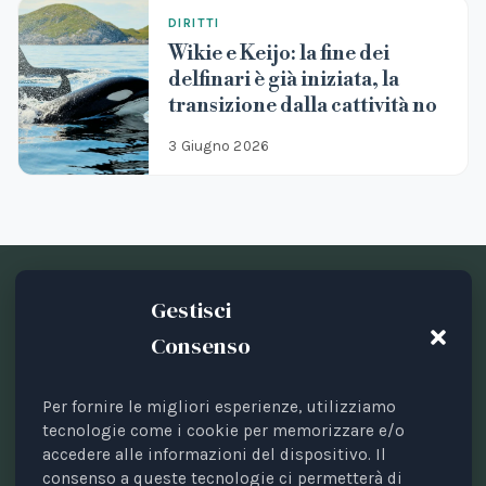
DIRITTI
Wikie e Keijo: la fine dei
delfinari è già iniziata, la
transizione dalla cattività no
3 Giugno 2026
Gestisci
Consenso
Per fornire le migliori esperienze, utilizziamo
Testata periodica registrata presso il Tribunale di Bari
tecnologie come i cookie per memorizzare e/o
accedere alle informazioni del dispositivo. Il
n. 8/2023 del 18/09/2023.
consenso a queste tecnologie ci permetterà di