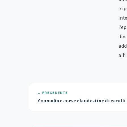
e i
inte
l’ep
dest
add
all
← PRECEDENTE
Zoomafia e corse clandestine di cavalli i