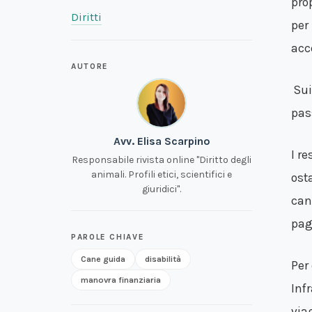
pro
Diritti
per 
acce
AUTORE
Sui
pas
Avv. Elisa Scarpino
I re
Responsabile rivista online "Diritto degli
animali. Profili etici, scientifici e
ost
giuridici".
can
pag
PAROLE CHIAVE
Cane guida
disabilità
Per
manovra finanziaria
Inf
via