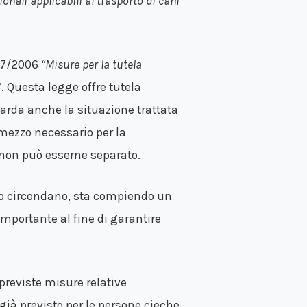
onali applicabili al trasporto di cani
 67/2006
“Misure per la tutela
”. Questa legge offre tutela
uarda anche la situazione trattata
 mezzo necessario per la
 non può esserne separato.
lo circondano, sta compiendo un
mportante al fine di garantire
.
previste misure relative
già previsto per le persone cieche