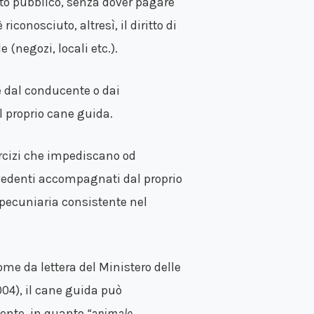
rto pubblico, senza dover pagare
iconosciuto, altresì, il diritto di
 (negozi, locali etc.).
e dal conducente o dai
l proprio cane guida.
sercizi che impediscano od
 vedenti accompagnati dal proprio
pecuniaria consistente nel
ome da lettera del Ministero delle
004), il cane guida può
dente, in quanto
“animale