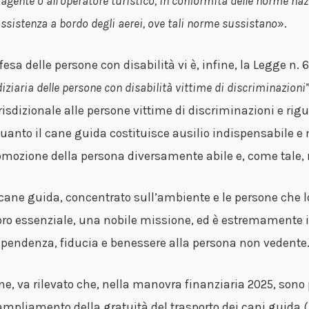
agente o all’operatore turistico, in conformità delle norme nazi
ssistenza a bordo degli aerei, ove tali norme sussistano
».
ifesa delle persone con disabilità vi è, infine, la Legge n.
iziaria delle persone con disabilità vittime di discriminazioni
risdizionale alle persone vittime di discriminazioni e rig
quanto il cane guida costituisce ausilio indispensabile e
omozione della persona diversamente abile e, come tale,
cane guida, concentrato sull’ambiente e le persone che 
oro essenziale, una nobile missione, ed è estremamente i
ipendenza, fiducia e benessere alla persona non vedente
ine, va rilevato che, nella manovra finanziaria 2025, sono 
’ampliamento della gratuità del trasporto dei cani guida (