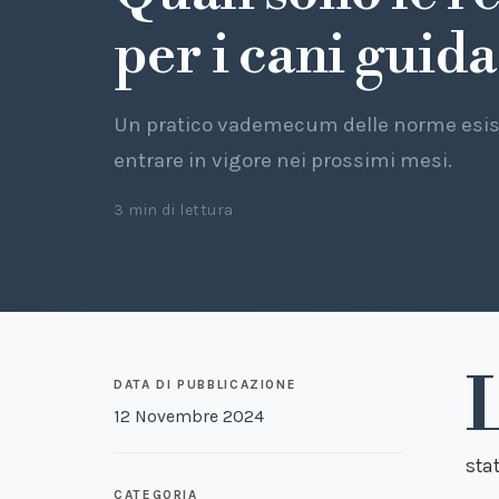
per i cani guida
Un pratico vademecum delle norme esist
entrare in vigore nei prossimi mesi.
3 min di lettura
DATA DI PUBBLICAZIONE
12 Novembre 2024
sta
CATEGORIA