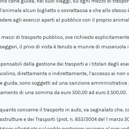
prio cane guida, nei suoi viaggi, su ogni mezzo di traspo
l’animale alcun biglietto o sovrattassa e che allo stesso è r
dere agli esercizi aperti al pubblico con il proprio animale
 mezzi di trasporto pubblico, ove richiesto esplicitament
seggeri, il privo di vista è tenuto a munire di museruola i
sponsabili della gestione dei trasporti e i titolari degli e
acolino, direttamente o indirettamente, l’accesso ai non
e guida, sono soggetti ad una sanzione amministrativa 
amento di una somma da euro 500,00 ad euro 2.500,00.
 quanto concerne il trasporto in auto, va segnalato che, c
rastrutture e dei Trasporti (prot. n. 653/2004 del 1 marzo 2
ggiare alloggiato sul sedile posteriore insieme al non ve