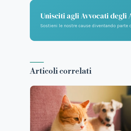
Unisciti agli Avvocati degli
Sostieni le nostre cause diventando parte d
Articoli correlati