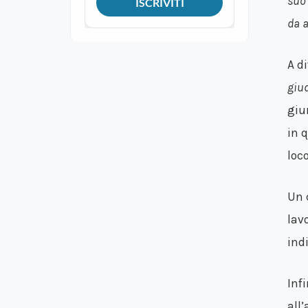
suo 
da a
A d
giud
giu
in 
loc
Un 
lav
ind
Inf
all