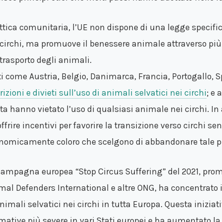
ottica comunitaria, l’UE non dispone di una legge specific
 circhi, ma promuove il benessere animale attraverso più
 trasporto degli animali.
ti come Austria, Belgio, Danimarca, Francia, Portogallo,
rizioni e divieti sull’uso di animali selvatici nei circhi
; e 
ta hanno vietato l’uso di qualsiasi animale nei circhi. In 
offrire incentivi per favorire la transizione verso circhi 
nomicamente coloro che scelgono di abbandonare tale pr
campagna europea “Stop Circus Suffering” del 2021, pro
mal Defenders International e altre ONG, ha concentrato i p
animali selvatici nei circhi in tutta Europa. Questa iniziat
mative più severe in vari Stati europei e ha aumentato la