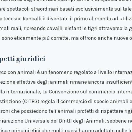
are spettacoli straordinari basati esclusivamente sul tal
co tedesco Roncalli è diventato il primo al mondo ad utili
ali reali, ricreando cavalli, elefanti e tigri attraverso la
o sono eticamente più corrette, ma offrono anche nuove op
petti giuridici
circo con animali è un fenomeno regolato a livello interna
tezione effettiva degli animali rimane ancora insufficien
ello internazionale, La Convenzione sul commercio intern
estinzione (CITES) regola il commercio di specie animali 
circhi che possiedono tali animali protetti di rispettare r
hiarazione Universale dei Diritti degli Animali, sebbene 
nisce principi etici che molti paesi hanno adottato nelle l