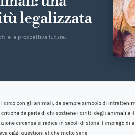
nimali: una
itù legalizzata
chi e le prospettive future.
l circo con gli animali, da sempre simbolo di intrattenim
critiche da parte di chi sostiene i diritti degli animali e 
dizione circense si radica in secoli di storia, l’impiego d
leva oggi questioni etiche molto serie.