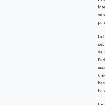
int
san
pen
La 
seb
dell
Par
ess
unic
bas
bas
Un’