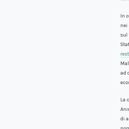
In 
nei
sul
Sta
rest
Mal
ad 
eco
La 
Ani
di 
nor