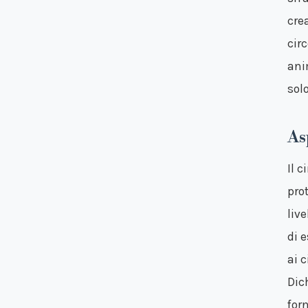
cre
cir
anim
sol
As
Il 
pro
liv
di 
ai 
Dic
for