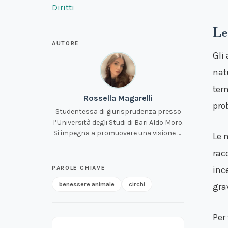
Diritti
Le
AUTORE
Gli
natu
ter
Rossella Magarelli
pro
Studentessa di giurisprudenza presso
l’Università degli Studi di Bari Aldo Moro.
Si impegna a promuovere una visione di
Le 
uguaglianza e rispetto per tutti gli
rac
esseri viventi, con l’aspirazione di un
mondo in cui gli animali possano vivere
PAROLE CHIAVE
inc
liberi dal dolore e dalle sofferenze inflitte
benessere animale
circhi
gra
dall’uomo.
Per