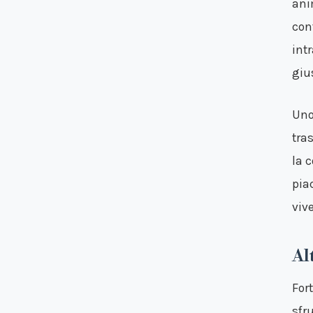
ani
con
int
giu
Uno
tra
la 
pia
vive
Al
For
sfr