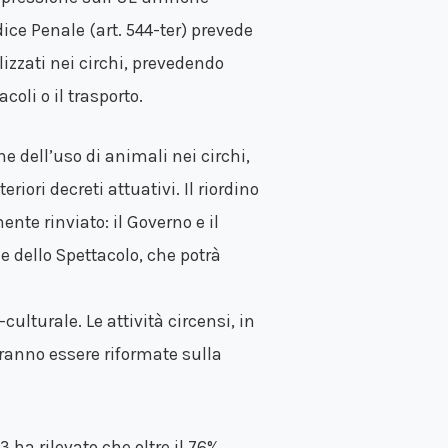
dice Penale (art. 544-ter) prevede
izzati nei circhi, prevedendo
oli o il trasporto.
e dell’uso di animali nei circhi,
iori decreti attuativi. Il riordino
ente rinviato: il Governo e il
 dello Spettacolo, che potrà
culturale. Le attività circensi, in
vranno essere riformate sulla
a rilevato che oltre il 76%