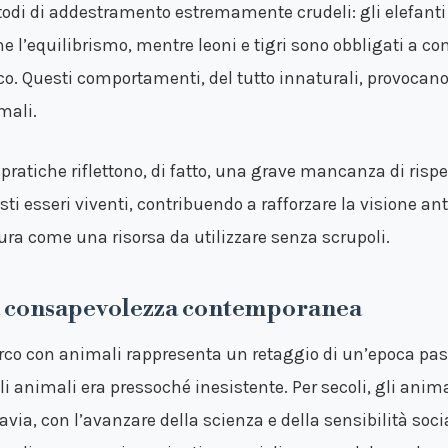
odi di addestramento estremamente crudeli: gli elefanti 
e l’equilibrismo, mentre leoni e tigri sono obbligati a com
co. Questi comportamenti, del tutto innaturali, provocano
mali.
 pratiche riflettono, di fatto, una grave mancanza di rispe
sti esseri viventi, contribuendo a rafforzare la visione a
ura come una risorsa da utilizzare senza scrupoli.
 consapevolezza contemporanea
circo con animali rappresenta un retaggio di un’epoca passat
li animali era pressoché inesistente. Per secoli, gli anima
tavia, con l’avanzare della scienza e della sensibilità soc