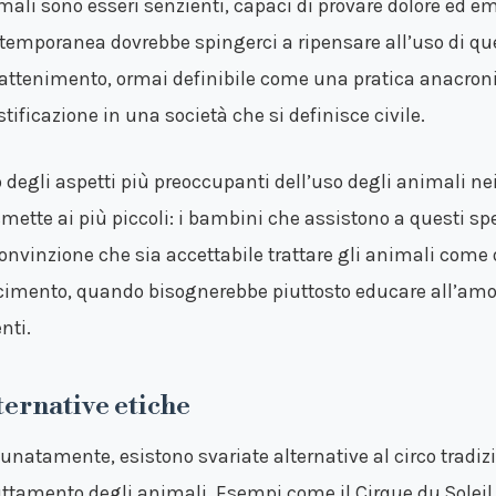
mali sono esseri senzienti, capaci di provare dolore ed e
temporanea dovrebbe spingerci a ripensare all’uso di qu
rattenimento, ormai definibile come una pratica anacroni
stificazione in una società che si definisce civile.
 degli aspetti più preoccupanti dell’uso degli animali ne
smette ai più piccoli: i bambini che assistono a questi sp
convinzione che sia accettabile trattare gli animali come 
cimento, quando bisognerebbe piuttosto educare all’amore e
nti.
ternative etiche
tunatamente, esistono svariate alternative al circo tradiz
uttamento degli animali. Esempi come il Cirque du Solei