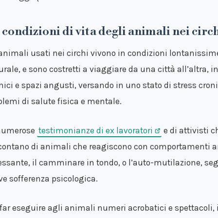
 condizioni di vita degli animali nei circ
 animali usati nei circhi vivono in condizioni lontanissime
rale, e sono costretti a viaggiare da una città all’altra, i
mici e spazi angusti, versando in uno stato di stress cron
blemi di salute fisica e mentale.
numerose
testimonianze di ex lavoratori
e di attivisti 
contano di animali che reagiscono con comportamenti an
essante, il camminare in tondo, o l’auto-mutilazione, seg
ve sofferenza psicologica.
 far eseguire agli animali numeri acrobatici e spettacoli, 