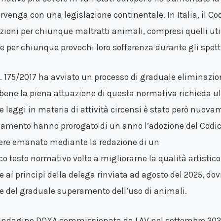
ervenga con una legislazione continentale. In Italia, il Co
zioni per chiunque maltratti animali, compresi quelli util
e per chiunque provochi loro sofferenza durante gli spettac
L. 175/2017 ha avviato un processo di graduale eliminazion
bene la piena attuazione di questa normativa richieda ulter
e leggi in materia di attività circensi è stato però nuovam
lamento hanno prorogato di un anno l’adozione del Codice
ere emanato mediante la redazione di un
o testo normativo volto a migliorarne la qualità artistico-
e ai principi della delega rinviata ad agosto del 2025, do
e del graduale superamento dell’uso di animali.
indagine DOXA commissionata da LAV nel settembre 2023 h