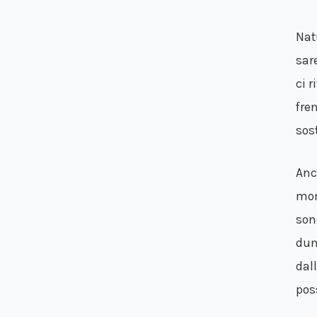
Nat
sar
ci 
fre
sos
Anc
mom
son
dun
dal
pos