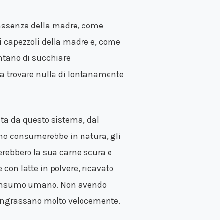
’assenza della madre, come
ei capezzoli della madre e, come
entano di succhiare
za trovare nulla di lontanamente
ata da questo sistema, dal
ino consumerebbe in natura, gli
erebbero la sua carne scura e
con latte in polvere, ricavato
l consumo umano. Non avendo
d ingrassano molto velocemente.