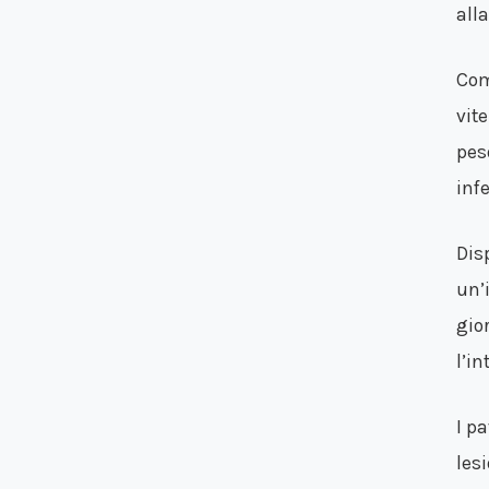
all
Com
vite
pes
infe
Dis
un’
gio
l’in
I p
les