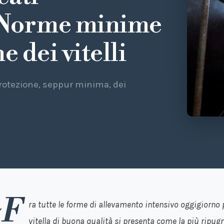
. Norme minime
e dei vitelli
 protezione, seppur minima, dei
«F
ra tutte le forme di allevamento intensivo
oggigiorno p
vitella di buona qualità si presenta come la più ripug