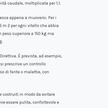
tà caudale, moltiplicata per 1,1.
riesce appena a muoversi. Per i
,5 m 2 per ogni vitello che abbia
 un peso superiore a 150 kg ma
g.
Direttiva. È prevista, ad esempio,
 si prescrive un controllo
o di ferite o malattie, con
 costruiti in modo da evitare
eve essere pulita, confortevole e