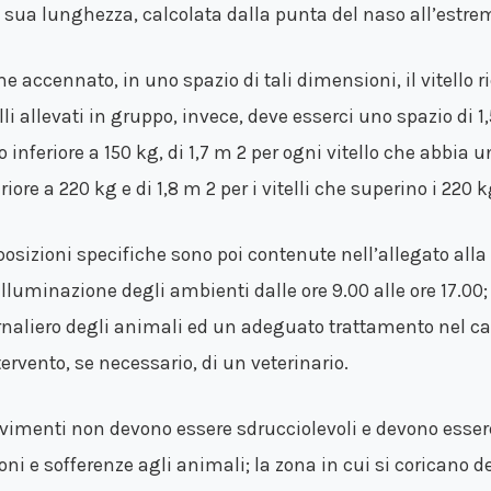
a sua lunghezza, calcolata dalla punta del naso all’estremi
e accennato, in uno spazio di tali dimensioni, il vitello 
lli allevati in gruppo, invece, deve esserci uno spazio di 1
o inferiore a 150 kg, di 1,7 m 2 per ogni vitello che abbia
riore a 220 kg e di 1,8 m 2 per i vitelli che superino i 220 k
posizioni specifiche sono poi contenute nell’allegato alla 
illuminazione degli ambienti dalle ore 9.00 alle ore 17.00;
rnaliero degli animali ed un adeguato trattamento nel cas
tervento, se necessario, di un veterinario.
avimenti non devono essere sdrucciolevoli e devono essere
ioni e sofferenze agli animali; la zona in cui si coricano d