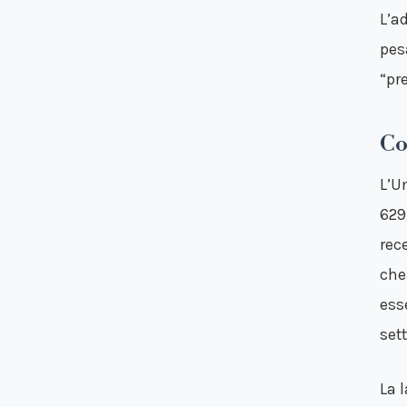
L’ad
pes
“pr
Co
L’U
629
rec
che
ess
set
La 