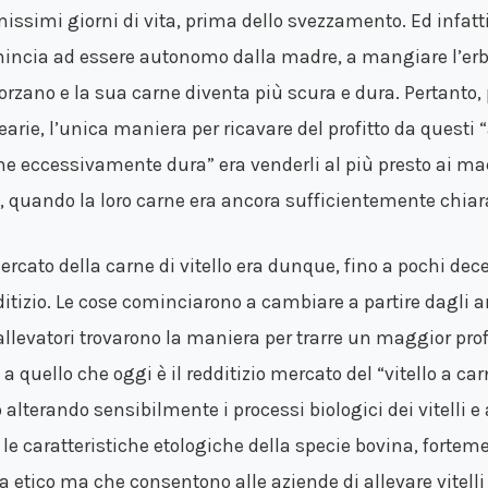
missimi giorni di vita, prima dello svezzamento. Ed infatti
incia ad essere autonomo dalla madre, a mangiare l’erba 
forzano e la sua carne diventa più scura e dura. Pertanto, 
earie, l’unica maniera per ricavare del profitto da questi 
ne eccessivamente dura” era venderli al più presto ai macel
a, quando la loro carne era ancora sufficientemente chiar
mercato della carne di vitello era dunque, fino a pochi de
ditizio. Le cose cominciarono a cambiare a partire dagli a
 allevatori trovarono la maniera per trarre un maggior profi
 a quello che oggi è il redditizio mercato del “vitello a ca
o alterando sensibilmente i processi biologici dei vitelli 
 le caratteristiche etologiche della specie bovina, fortem
ta etico ma che consentono alle aziende di allevare vitelli