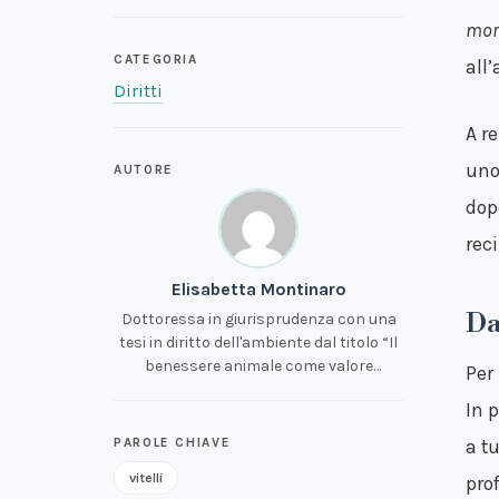
mor
CATEGORIA
all
Diritti
A r
uno 
AUTORE
dop
rec
Elisabetta Montinaro
Da
Dottoressa in giurisprudenza con una
tesi in diritto dell'ambiente dal titolo “Il
benessere animale come valore
Per
giuridico tra diritto nazionale e diritto
In 
euro-unitario”. Praticante avvocato
presso uno studio di diritto
PAROLE CHIAVE
a tu
amministrativo; da sempre sostenitrice
vitelli
prof
della causa animalista e attiva presso