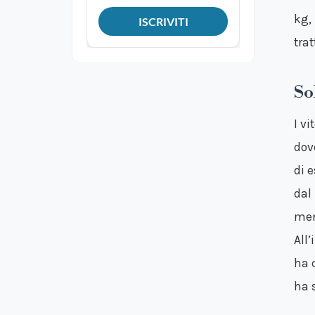
kg,
trat
So
I vi
dov
di 
dal
men
All
ha c
ha 