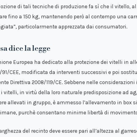
ozione di tali tecniche di produzione fa sì che il vitello, 
are fino a 150 kg, mantenendo però al contempo una car
egiata”, particolarmente apprezzata dai consumatori.
sa dice la legge
nione Europea ha dedicato alla protezione dei vitelli in al
/91/CEE, modificata da interventi successivi e poi sostit
ente Direttiva 2008/119/CE. Sebbene nelle considerazioni inz
 i vitelli, in virtù della loro naturale predisposizione ad
ere allevati in gruppo, è ammesso l’allevamento in box si
timane, purchè consentano minime libertà di movimento
larghezza del recinto deve essere pari all’altezza al garre