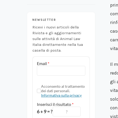
associazioni di volontariato che
pri
operano sul territorio per la cura e il
benessere dei cani e dei gatti. Crede
com
fermamente nelle potenzialità del
NEWSLETTER
rin
cambiamento individuale e dell'esempio
Ricevi i nuovi articoli della
virtuoso ed è convinta che il primo
cas
Rivista e gli aggiornamenti
passo per cambiare il mondo sia
sulle attività di Animal Law
car
cambiare sé stessi.
Italia direttamente nella tua
vit
casella di posta.
Il 
red
gli
vita
sol
con
vis