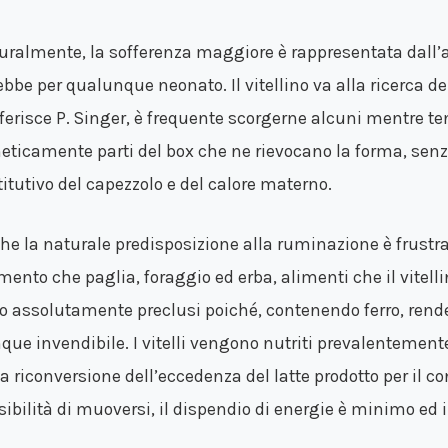
uralmente, la sofferenza maggiore è rappresentata dall
ebbe per qualunque neonato. Il vitellino va alla ricerca d
riferisce P. Singer, è frequente scorgerne alcuni mentre t
neticamente parti del box che ne rievocano la forma, sen
titutivo del capezzolo e del calore materno.
he la naturale predisposizione alla ruminazione è frustr
ento che paglia, foraggio ed erba, alimenti che il vitell
o assolutamente preclusi poiché, contenendo ferro, rend
que invendibile. I vitelli vengono nutriti prevalentemente 
la riconversione dell’eccedenza del latte prodotto per i
sibilità di muoversi, il dispendio di energie è minimo e