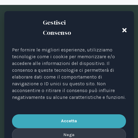
Gestisci
Consenso
Per fornire le migliori esperienze, utilizziamo
Testata periodica registrata presso il Tribunale di Bari
tecnologie come i cookie per memorizzare e/o
accedere alle informazioni del dispositivo. Il
n. 8/2023 del 18/09/2023.
consenso a queste tecnologie ci permetterà di
Direttrice responsabile: Avv. Elisa Scarpino.
elaborare dati come il comportamento di
Direttore scientifico: Prof. Valerio Pocar.
navigazione o ID unici su questo sito. Non
acconsentire o ritirare il consenso può influire
Comitato di direzione: Annalisa Di Mauro, Maria
negativamente su alcune caratteristiche e funzioni.
Cristina Giussani, Alessandro Ricciuti, Paola Sobbrio,
Silvia Zanini.
Editore: Animal Law Italia ETS • C.f. 93470670725 • Via
Accetta
Rocco Dicillo, 1 – 70131 BARI.
Nega