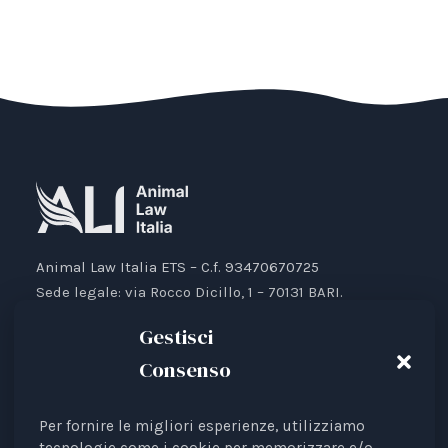
Animal Law Italia ETS – C.f. 93470670725
Sede legale: via Rocco Dicillo, 1 – 70131 BARI.
IBAN: IT87V0501804000000017176777
Gestisci
Consenso
Per fornire le migliori esperienze, utilizziamo
Animal Law Italia è un Ente del Terzo Settore avente
tecnologie come i cookie per memorizzare e/o