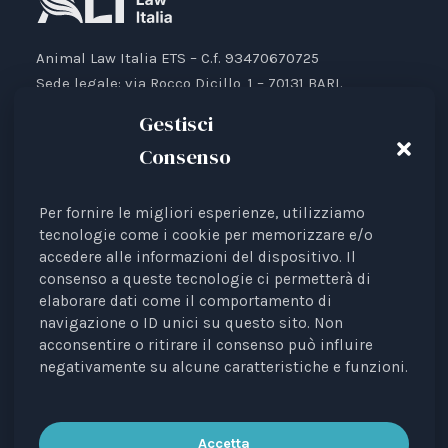
Animal Law Italia ETS – C.f. 93470670725
Sede legale: via Rocco Dicillo, 1 – 70131 BARI.
IBAN: IT87V0501804000000017176777
Gestisci
Consenso
Per fornire le migliori esperienze, utilizziamo
Animal Law Italia è un Ente del Terzo Settore avente
tecnologie come i cookie per memorizzare e/o
accedere alle informazioni del dispositivo. Il
come finalità la tutela legale degli animali.
consenso a queste tecnologie ci permetterà di
Iscrizione al RUNTS Rep. 4 del 01/03/2022.
elaborare dati come il comportamento di
L'associazione è riconosciuta come rappresentante di
navigazione o ID unici su questo sito. Non
interessi davanti alle Istituzioni europee.
acconsentire o ritirare il consenso può influire
negativamente su alcune caratteristiche e funzioni.
La rivista
Diritti degli Animali. Profili Etici, Scientifici e
Giuridici
è testata periodica registrata al Tribunale di
Bari n. 8/2023 del 18/09/2023, direttrice
Accetta