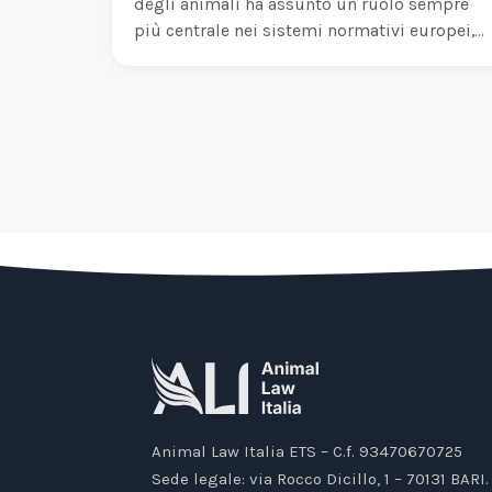
degli animali ha assunto un ruolo sempre
più centrale nei sistemi normativi europei,
anche…
Animal Law Italia ETS – C.f. 93470670725
Sede legale: via Rocco Dicillo, 1 – 70131 BARI.