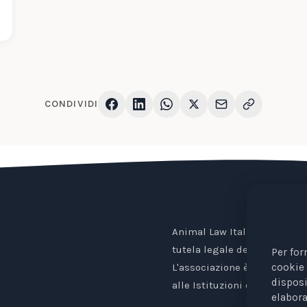
CONDIVIDI
Animal Law Italia è un Ente 
tutela legale degli animali.
Per for
cookie 
L'associazione è riconosciu
disposi
alle Istituzioni europee.
elabora