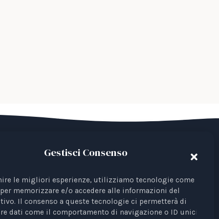
Gestisci Consenso
del Terzo Settore avente come finalità la
 Iscrizione al RUNTS Rep. 4 del 01/03/2022.
nire le migliori esperienze, utilizziamo tecnologie come i
per memorizzare e/o accedere alle informazioni del
ta come rappresentante di interessi davanti
tivo. Il consenso a queste tecnologie ci permetterà di
re dati come il comportamento di navigazione o ID unici su