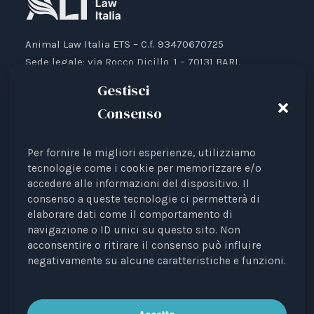
Animal Law Italia ETS – C.f. 93470670725
Sede legale: via Rocco Dicillo, 1 – 70131 BARI.
IBAN: IT87V0501804000000017176777
Gestisci
Consenso
Per fornire le migliori esperienze, utilizziamo
Animal Law Italia è un Ente del Terzo Settore avente
tecnologie come i cookie per memorizzare e/o
accedere alle informazioni del dispositivo. Il
come finalità la tutela legale degli animali.
consenso a queste tecnologie ci permetterà di
Iscrizione al RUNTS Rep. 4 del 01/03/2022.
elaborare dati come il comportamento di
L'associazione è riconosciuta come rappresentante di
navigazione o ID unici su questo sito. Non
interessi davanti alle Istituzioni europee.
acconsentire o ritirare il consenso può influire
negativamente su alcune caratteristiche e funzioni.
La rivista
Diritti degli Animali. Profili Etici, Scientifici e
Giuridici
è testata periodica registrata al Tribunale di
Bari n. 8/2023 del 18/09/2023, direttrice