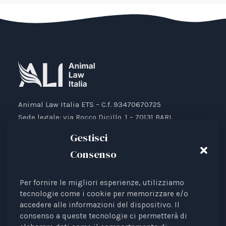
Animal Law Italia ETS – C.f. 93470670725
Sede legale: via Rocco Dicillo, 1 – 70131 BARI.
IBAN: IT87V0501804000000017176777
Gestisci
Consenso
Per fornire le migliori esperienze, utilizziamo
Animal Law Italia è un Ente del Terzo Settore avente
tecnologie come i cookie per memorizzare e/o
accedere alle informazioni del dispositivo. Il
come finalità la tutela legale degli animali.
consenso a queste tecnologie ci permetterà di
Iscrizione al RUNTS Rep. 4 del 01/03/2022.