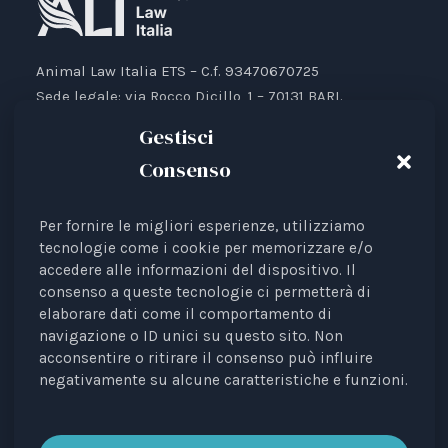
Animal Law Italia ETS – C.f. 93470670725
Sede legale: via Rocco Dicillo, 1 – 70131 BARI.
IBAN: IT87V0501804000000017176777
Gestisci
Consenso
Per fornire le migliori esperienze, utilizziamo
Animal Law Italia è un Ente del Terzo Settore avente
tecnologie come i cookie per memorizzare e/o
accedere alle informazioni del dispositivo. Il
come finalità la tutela legale degli animali.
consenso a queste tecnologie ci permetterà di
Iscrizione al RUNTS Rep. 4 del 01/03/2022.
elaborare dati come il comportamento di
L'associazione è riconosciuta come rappresentante di
navigazione o ID unici su questo sito. Non
interessi davanti alle Istituzioni europee.
acconsentire o ritirare il consenso può influire
negativamente su alcune caratteristiche e funzioni.
La rivista
Diritti degli Animali. Profili Etici, Scientifici e
Giuridici
è testata periodica registrata al Tribunale di
Bari n. 8/2023 del 18/09/2023, direttrice