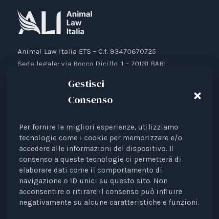
Animal Law Italia ETS – C.f. 93470670725
Sede legale: via Rocco Dicillo, 1 – 70131 BARI.
IBAN: IT87V0501804000000017176777
Gestisci
Consenso
Per fornire le migliori esperienze, utilizziamo
Animal Law Italia è un Ente del Terzo Settore avente
tecnologie come i cookie per memorizzare e/o
accedere alle informazioni del dispositivo. Il
come finalità la tutela legale degli animali.
consenso a queste tecnologie ci permetterà di
Iscrizione al RUNTS Rep. 4 del 01/03/2022.
elaborare dati come il comportamento di
L'associazione è riconosciuta come rappresentante di
navigazione o ID unici su questo sito. Non
interessi davanti alle Istituzioni europee.
acconsentire o ritirare il consenso può influire
negativamente su alcune caratteristiche e funzioni.
La rivista
Diritti degli Animali. Profili Etici, Scientifici e