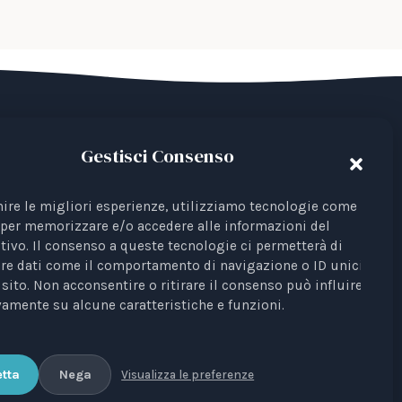
Gestisci Consenso
del Terzo Settore avente come finalità la
 Iscrizione al RUNTS Rep. 4 del 01/03/2022.
nire le migliori esperienze, utilizziamo tecnologie come i
ta come rappresentante di interessi davanti
per memorizzare e/o accedere alle informazioni del
tivo. Il consenso a queste tecnologie ci permetterà di
re dati come il comportamento di navigazione o ID unici su
Profili Etici, Scientifici e Giuridici
è testata
sito. Non acconsentire o ritirare il consenso può influire
unale di Bari n. 8/2023 del 18/09/2023,
amente su alcune caratteristiche e funzioni.
 Elisa Scarpino.
tta
Nega
Visualizza le preferenze