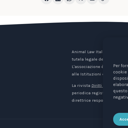
Animal Law Italia è un Ente 
tutela legale degli animali.
Per for
L'associazione è riconosciu
cookie 
alle Istituzioni europee.
disposi
elabora
La rivista
Diritti degli Animali. 
questo 
periodica registrata al Trib
negativ
direttrice responsabile: Avv.
Acce