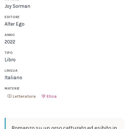
Joy Sorman
EDITORE
Alter Ego
ANNO
2022
TIPO
Libro
LINGUA
Italiano
MATERIE
Letteratura
Etica
Romanzo su un orso catturato ed esibito in