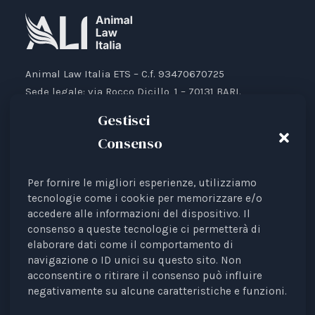
Animal Law Italia ETS – C.f. 93470670725
Sede legale: via Rocco Dicillo, 1 – 70131 BARI.
IBAN: IT87V0501804000000017176777
Gestisci
Consenso
Per fornire le migliori esperienze, utilizziamo
Animal Law Italia è un Ente del Terzo Settore avente
tecnologie come i cookie per memorizzare e/o
accedere alle informazioni del dispositivo. Il
come finalità la tutela legale degli animali.
consenso a queste tecnologie ci permetterà di
Iscrizione al RUNTS Rep. 4 del 01/03/2022.
elaborare dati come il comportamento di
L'associazione è riconosciuta come rappresentante di
navigazione o ID unici su questo sito. Non
interessi davanti alle Istituzioni europee.
acconsentire o ritirare il consenso può influire
negativamente su alcune caratteristiche e funzioni.
La rivista
Diritti degli Animali. Profili Etici, Scientifici e