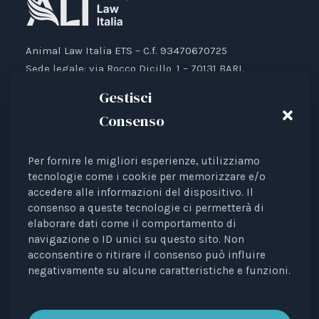
Animal Law Italia ETS – C.f. 93470670725
Sede legale: via Rocco Dicillo, 1 – 70131 BARI.
IBAN: IT87V0501804000000017176777
Gestisci
Consenso
Per fornire le migliori esperienze, utilizziamo
Animal Law Italia è un Ente del Terzo Settore avente
tecnologie come i cookie per memorizzare e/o
accedere alle informazioni del dispositivo. Il
come finalità la tutela legale degli animali.
consenso a queste tecnologie ci permetterà di
Iscrizione al RUNTS Rep. 4 del 01/03/2022.
elaborare dati come il comportamento di
L'associazione è riconosciuta come rappresentante di
navigazione o ID unici su questo sito. Non
interessi davanti alle Istituzioni europee.
acconsentire o ritirare il consenso può influire
negativamente su alcune caratteristiche e funzioni.
La rivista
Diritti degli Animali. Profili Etici, Scientifici e
Giuridici
è testata periodica registrata al Tribunale di
Bari n. 8/2023 del 18/09/2023, direttrice