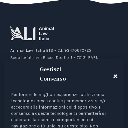
Animal Law Italia ETS – C.f. 93470670725
Sede legale: via Rocco Dicillo, 1 – 70131 BARI.
IBAN: IT87V0501804000000017176777
Gestisci
Consenso
Per fornire le migliori esperienze, utilizziamo
Animal Law Italia è un Ente del Terzo Settore avente
tecnologie come i cookie per memorizzare e/o
accedere alle informazioni del dispositivo. Il
come finalità la tutela legale degli animali.
consenso a queste tecnologie ci permetterà di
Iscrizione al RUNTS Rep. 4 del 01/03/2022.
elaborare dati come il comportamento di
L'associazione è riconosciuta come rappresentante di
navigazione o ID unici su questo sito. Non