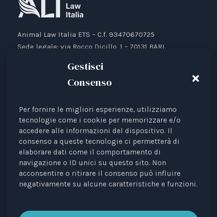
Animal Law Italia ETS – C.f. 93470670725
Sede legale: via Rocco Dicillo, 1 – 70131 BARI.
IBAN: IT87V0501804000000017176777
Gestisci
Consenso
Per fornire le migliori esperienze, utilizziamo
Animal Law Italia è un Ente del Terzo Settore avente
tecnologie come i cookie per memorizzare e/o
accedere alle informazioni del dispositivo. Il
come finalità la tutela legale degli animali.
consenso a queste tecnologie ci permetterà di
Iscrizione al RUNTS Rep. 4 del 01/03/2022.
elaborare dati come il comportamento di
L'associazione è riconosciuta come rappresentante di
navigazione o ID unici su questo sito. Non
interessi davanti alle Istituzioni europee.
acconsentire o ritirare il consenso può influire
negativamente su alcune caratteristiche e funzioni.
La rivista
Diritti degli Animali. Profili Etici, Scientifici e
Giuridici
è testata periodica registrata al Tribunale di
Bari n. 8/2023 del 18/09/2023, direttrice