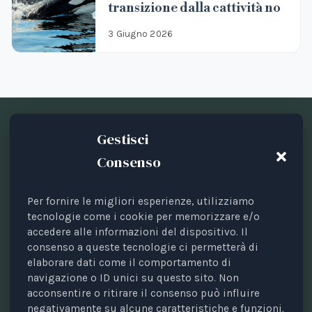
transizione dalla cattività no
3 Giugno 2026
Gestisci
Consenso
Per fornire le migliori esperienze, utilizziamo
Testata periodica registrata presso il Tribunale di Bari
tecnologie come i cookie per memorizzare e/o
accedere alle informazioni del dispositivo. Il
n. 8/2023 del 18/09/2023.
consenso a queste tecnologie ci permetterà di
Direttrice responsabile: Avv. Elisa Scarpino.
elaborare dati come il comportamento di
Direttore scientifico: Prof. Valerio Pocar.
navigazione o ID unici su questo sito. Non
Comitato di direzione: Annalisa Di Mauro, Maria
acconsentire o ritirare il consenso può influire
negativamente su alcune caratteristiche e funzioni.
Cristina Giussani, Alessandro Ricciuti, Paola Sobbrio,