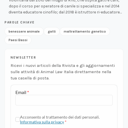
Volontaria dal 2010 del rifugio di Rho, che ospita gatti e cani,
dopo il corso per operatore di canile si specializza e nel 2014
diventa educatore cinofilo; dal 2018 è istruttore ri-educatore
cinofilo e consulente della relazione felina. Si occupa di favorire e
PAROLE CHIAVE
migliorare il rapporto con il cane e con il gatto attraverso un
approccio che metta al centro la relazione uomo-animale,
benessere animale
gatti
maltrattamento genetico
valorizzando le specificità. È docente del corso "Conoscere e
Paesi Bassi
capire il cane e il gatto" presso l'Università della Terza Età e
conduce la “Rubrica gatti” del programma tv "Prendimi con te
news" in onda su diverse emittenti locali di tutto il territorio
NEWSLETTER
nazionale.
Ricevi i nuovi articoli della Rivista e gli aggiornamenti
sulle attività di Animal Law Italia direttamente nella
tua casella di posta.