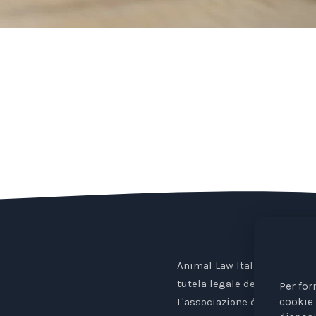
Animal Law Italia è un Ente 
tutela legale degli animali.
Per for
cookie 
L'associazione è riconosciu