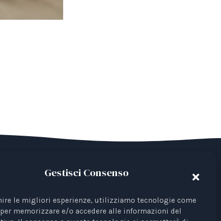
Gestisci Consenso
del Terzo Settore avente come finalità la
 Iscrizione al RUNTS Rep. 4 del 01/03/2022.
nire le migliori esperienze, utilizziamo tecnologie come i
per memorizzare e/o accedere alle informazioni del
ta come rappresentante di interessi davanti